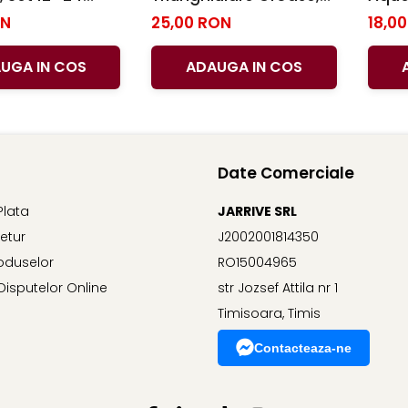
Pelikan
Set 12 Culori, Pelikan
Pensu
ON
25,00 RON
18,0
Pelik
UGA IN COS
ADAUGA IN COS
Date Comerciale
Plata
JARRIVE SRL
Retur
J2002001814350
oduselor
RO15004965
Disputelor Online
str Jozsef Attila nr 1
Timisoara, Timis
Contacteaza-ne