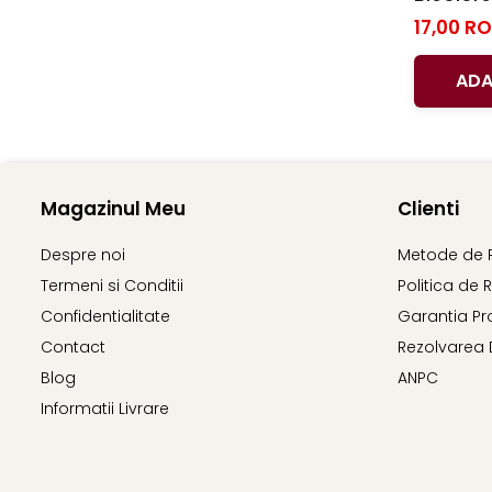
Clairefontaine
Culori, 
17,00 R
Lyra
ADA
Aristo
Elmers
Fara
Standardgraph
Magazinul Meu
Clienti
Panini
World Cup 2026
Despre noi
Metode de 
Papermate
Termeni si Conditii
Politica de 
Pilot
Confidentialitate
Garantia Pr
Contact
Rezolvarea 
Precision
Blog
ANPC
Informatii Livrare