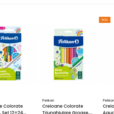
NOU
Pelikan
Pelika
e Colorate
Creioane Colorate
Crei
, Set 12=24
Triunghiulare Groase,
Aquar