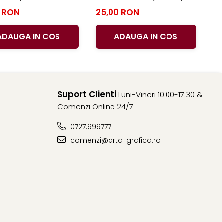
la, Pelikan, Set 12,
Pelikan
0 RON
25,00 RON
an
ADAUGA IN COS
ADAUGA IN COS
Suport Clienti
Luni-Vineri 10.00-17.30 &
Comenzi Online 24/7
0727.999777
comenzi@arta-grafica.ro