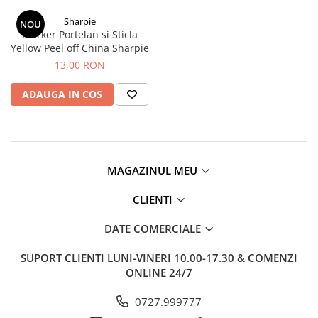
EberhardFaber
Radiere
Sharpie
Graf von Faber-Castell
NOU
Corectoare, Lipici
Marker Portelan si Sticla
Molotow
Yellow Peel off China Sharpie
Caiete si Blocuri desen
13,00 RON
Pelikan
Penare si Rucsaci
Rotring
ADAUGA IN COS
Markere Machiaj
Herlitz
Rigle echere
Kreul
Leuchtturm1917
MAGAZINUL MEU
Penac
Consumabile
CLIENTI
Schneider
DATE COMERCIALE
Sharpie
SUPORT CLIENTI
LUNI-VINERI 10.00-17.30 & COMENZI
Mont Marte
ONLINE 24/7
Oxford
0727.999777
M+R