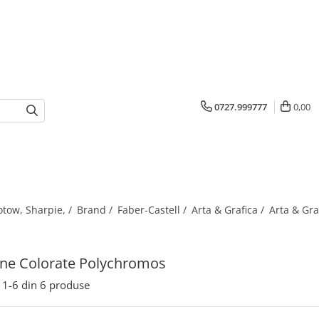
0727.999777
0,00
otow, Sharpie, /
Brand /
Faber-Castell /
Arta & Grafica /
Arta & Gra
ne Colorate Polychromos
1-
6
din
6
produse