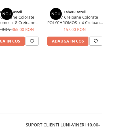
Faber-Castell
Faber-Castell
NOU
NOU
 Creioane Colorate
Set 17 Creioane Colorate
romos + 8 Creioane
POLYCHROMOS + 4 Creioane
tt + Accesorii Faber-
Grafit Matt + Accesorii Faber-
0 RON
365,00 RON
157,00 RON
Castell
Castell
GA IN COS
ADAUGA IN COS
SUPORT CLIENTI
LUNI-VINERI 10.00-