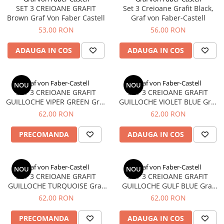
EberhardFaber
Radiere
SET 3 CREIOANE GRAFIT
Set 3 Creioane Grafit Black,
Graf von Faber-Castell
Brown Graf Von Faber Castell
Graf von Faber-Castell
Corectoare, Lipici
53,00 RON
56,00 RON
Molotow
Caiete si Blocuri desen
Pelikan
ADAUGA IN COS
ADAUGA IN COS
Penare si Rucsaci
Rotring
Markere Machiaj
Herlitz
Graf von Faber-Castell
Graf von Faber-Castell
Rigle echere
NOU
NOU
SET 3 CREIOANE GRAFIT
SET 3 CREIOANE GRAFIT
Kreul
GUILLOCHE VIPER GREEN Graf
GUILLOCHE VIOLET BLUE Graf
Leuchtturm1917
Von Faber Castell
Von Faber Castell
62,00 RON
62,00 RON
Penac
PRECOMANDA
ADAUGA IN COS
Consumabile
Schneider
Graf von Faber-Castell
Graf von Faber-Castell
Sharpie
NOU
NOU
SET 3 CREIOANE GRAFIT
SET 3 CREIOANE GRAFIT
Mont Marte
GUILLOCHE TURQUOISE Graf
GUILLOCHE GULF BLUE Graf
Von Faber Castell
Von Faber Castell
62,00 RON
62,00 RON
Oxford
M+R
PRECOMANDA
ADAUGA IN COS