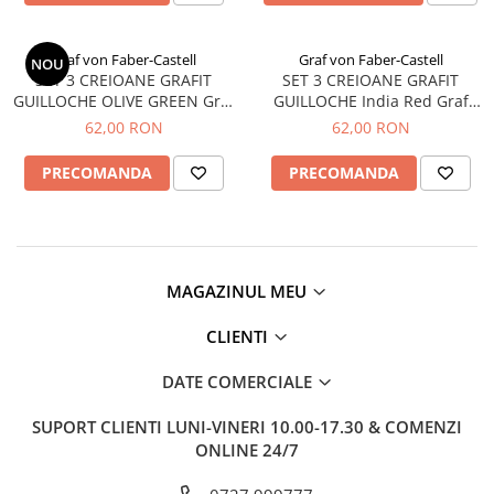
Clairefontaine
Lyra
Graf von Faber-Castell
Graf von Faber-Castell
NOU
SET 3 CREIOANE GRAFIT
SET 3 CREIOANE GRAFIT
Aristo
GUILLOCHE OLIVE GREEN Graf
GUILLOCHE India Red Graf
Elmers
Von Faber Castell
Von Faber Castell
62,00 RON
62,00 RON
Fara
PRECOMANDA
PRECOMANDA
Standardgraph
Panini
World Cup 2026
Papermate
MAGAZINUL MEU
Pilot
CLIENTI
Precision
DATE COMERCIALE
SUPORT CLIENTI
LUNI-VINERI 10.00-17.30 & COMENZI
ONLINE 24/7