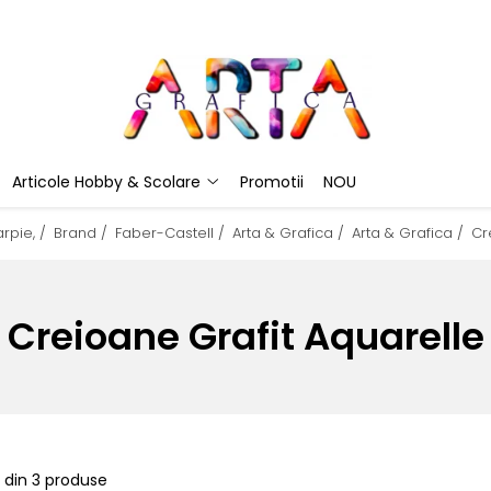
Articole Hobby & Scolare
Promotii
NOU
rpie, /
Brand /
Faber-Castell /
Arta & Grafica /
Arta & Grafica /
Cr
Creioane Grafit Aquarelle
din
3
produse