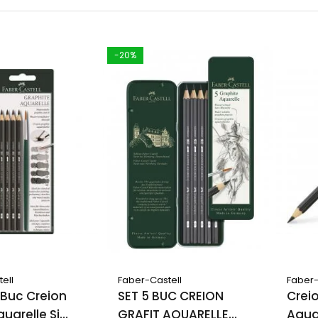
-20%
ell
Faber-Castell
Faber-
6 Buc Creion
SET 5 BUC CREION
Crei
quarelle Si
GRAFIT AQUARELLE
Aqua