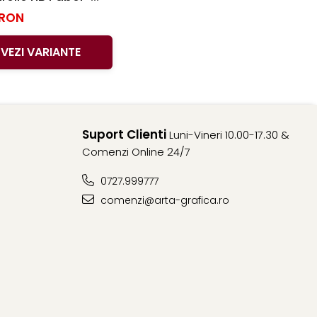
ll
 RON
VEZI VARIANTE
Suport Clienti
Luni-Vineri 10.00-17.30 &
Comenzi Online 24/7
0727.999777
comenzi@arta-grafica.ro