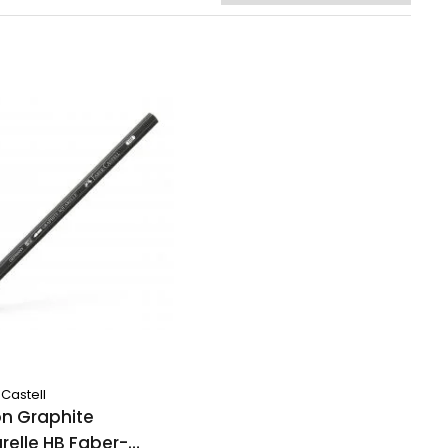
Castell
on Graphite
relle HB Faber-