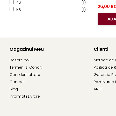
4B
(1)
Clairefontaine
Pensula
26,00 R
HB
(1)
Lyra
ADA
Aristo
Elmers
Fara
Standardgraph
Magazinul Meu
Clienti
Panini
World Cup 2026
Despre noi
Metode de 
Papermate
Termeni si Conditii
Politica de 
Pilot
Confidentialitate
Garantia Pr
Contact
Rezolvarea 
Precision
Blog
ANPC
Informatii Livrare