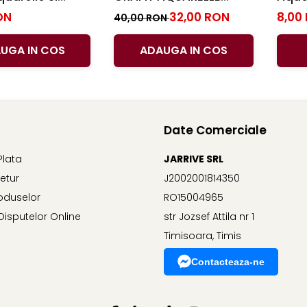
 Faber-Castell
Faber-Castell
Caste
ON
32,00 RON
8,00
40,00 RON
UGA IN COS
ADAUGA IN COS
Date Comerciale
Plata
JARRIVE SRL
Retur
J2002001814350
oduselor
RO15004965
Disputelor Online
str Jozsef Attila nr 1
Timisoara, Timis
Contacteaza-ne