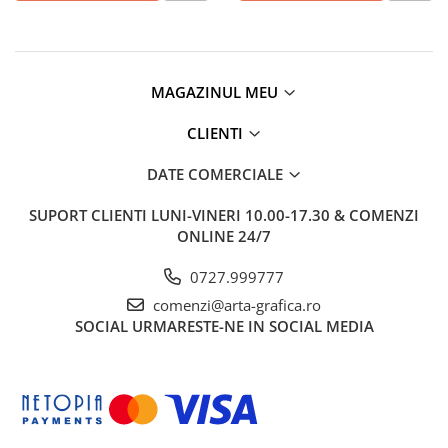
EberhardFaber
Radiere
Graf von Faber-Castell
Corectoare, Lipici
Molotow
Caiete si Blocuri desen
MAGAZINUL MEU
Pelikan
Penare si Rucsaci
Rotring
CLIENTI
Markere Machiaj
Herlitz
Rigle echere
DATE COMERCIALE
Kreul
SUPORT CLIENTI
LUNI-VINERI 10.00-17.30 & COMENZI
Leuchtturm1917
ONLINE 24/7
Penac
0727.999777
Consumabile
comenzi@arta-grafica.ro
Schneider
SOCIAL
URMARESTE-NE IN SOCIAL MEDIA
Sharpie
Mont Marte
Oxford
M+R