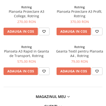
EberhardFaber
Radiere
Rotring
Rotring
Graf von Faber-Castell
Corectoare, Lipici
Planseta Proiectare A3
Planseta Proiectare A3 Profil,
Molotow
College, Rotring
Rotring
Caiete si Blocuri desen
270,00 RON
370,00 RON
Pelikan
Penare si Rucsaci
Rotring
ADAUGA IN COS
ADAUGA IN COS
Markere Machiaj
Herlitz
Rigle echere
Kreul
Rotring
Rotring
Planseta A3 Rapid in Geanta
Geanta Textil pentru Planseta
Leuchtturm1917
de Transport, Rotring
A4 , Rotring
Penac
575,00 RON
79,00 RON
Consumabile
ADAUGA IN COS
ADAUGA IN COS
Schneider
Sharpie
Mont Marte
Oxford
MAGAZINUL MEU
M+R