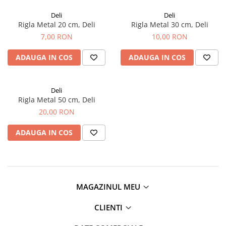
EberhardFaber
Radiere
Deli
Deli
Graf von Faber-Castell
Corectoare, Lipici
Rigla Metal 20 cm, Deli
Rigla Metal 30 cm, Deli
Molotow
7,00 RON
10,00 RON
Caiete si Blocuri desen
Pelikan
Penare si Rucsaci
ADAUGA IN COS
ADAUGA IN COS
Rotring
Markere Machiaj
Herlitz
Rigle echere
Deli
Kreul
Rigla Metal 50 cm, Deli
Leuchtturm1917
20,00 RON
Penac
ADAUGA IN COS
Consumabile
Schneider
Sharpie
Mont Marte
MAGAZINUL MEU
Oxford
CLIENTI
M+R