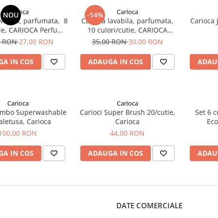
Carioca
Carioca
NOU
-14%
avabila, parfumata, 8
Carioca lavabila, parfumata,
Carioca 
tie, CARIOCA Perfume
10 culori/cutie, CARIOCA
Stamps
Perfume Maxi
0 RON
27,00 RON
35,00 RON
30,00 RON
A IN COS
ADAUGA IN COS
ADAU
Carioca
Carioca
Jumbo Superwashable
Carioci Super Brush 20/cutie,
Set 6 c
aletusa, Carioca
Carioca
Eco
100,00 RON
44,00 RON
A IN COS
ADAUGA IN COS
ADAU
DATE COMERCIALE