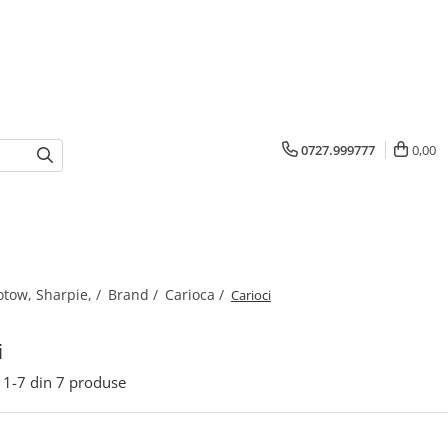
0727.999777
0,00
otow, Sharpie, /
Brand /
Carioca /
Carioci
i
1-
7
din
7
produse