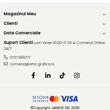
Clairefontaine
Lyra
Magazinul Meu
Aristo
Clienti
Elmers
Date Comerciale
Fara
Standardgraph
Suport Clienti
Luni-Vineri 10.00-17.30 & Comenzi Online
24/7
Panini
World Cup 2026
0727.999777
Papermate
comenzi@arta-grafica.ro
Pilot
Precision
©Copyright JARRIVE SRL 2026