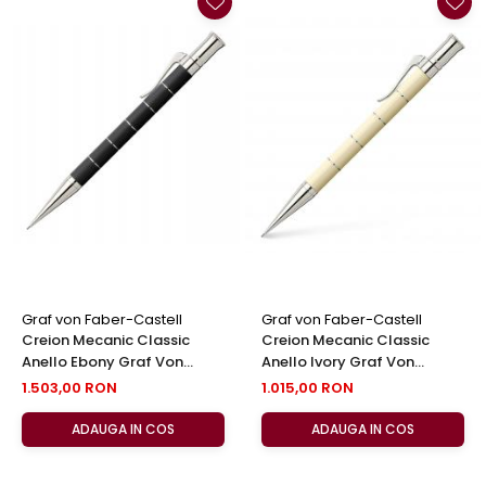
EberhardFaber
Foarfeci
Graf von Faber-Castell
Radiere
Molotow
Corectoare, Lipici
Pelikan
Caiete si Blocuri desen
Rotring
Penare si Rucsaci
Herlitz
Markere Machiaj
Kreul
Rigle echere
Leuchtturm1917
Penac
Consumabile
Graf von Faber-Castell
Graf von Faber-Castell
Schneider
Creion Mecanic Classic
Creion Mecanic Classic
Anello Ebony Graf Von
Anello Ivory Graf Von
Sharpie
Faber-Castell
Faber-Castell
1.503,00 RON
1.015,00 RON
Mont Marte
ADAUGA IN COS
ADAUGA IN COS
Oxford
M+R