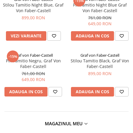
EberhardFaber
-15%
Radiere
Stilou Tamitio Night Blue, Graf
Pix Tamitio Night Blue Graf
Graf von Faber-Castell
Von Faber-Castell
Von Faber-Castell
Corectoare, Lipici
899,00 RON
761,00 RON
Molotow
Caiete si Blocuri desen
649,00 RON
Pelikan
Penare si Rucsaci
VEZI VARIANTE
ADAUGA IN COS
Rotring
Markere Machiaj
Herlitz
Rigle echere
Kreul
Graf von Faber-Castell
Graf von Faber-Castell
-15%
Pix Tamitio Negru, Graf Von
Stilou Tamitio Black, Graf Von
Leuchtturm1917
Faber-Castell
Faber-Castell
761,00 RON
899,00 RON
Penac
649,00 RON
Consumabile
Schneider
ADAUGA IN COS
ADAUGA IN COS
Sharpie
Mont Marte
Oxford
MAGAZINUL MEU
M+R