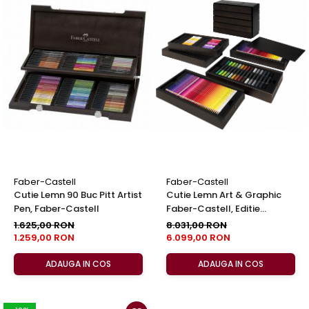
Faber-Castell
Faber-Castell
Cutie Lemn 90 Buc Pitt Artist
Cutie Lemn Art & Graphic
Pen, Faber-Castell
Faber-Castell, Editie
Limitata!
1.625,00 RON
8.031,00 RON
1.259,00 RON
6.099,00 RON
ADAUGA IN COS
ADAUGA IN COS