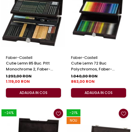
EberhardFaber
Foarfeci
Graf von Faber-Castell
Radiere
Molotow
Corectoare, Lipici
Pelikan
Caiete si Blocuri desen
Rotring
Penare si Rucsaci
Herlitz
Markere Machiaj
Kreul
Rigle echere
Faber-Castell
Faber-Castell
Cutie Lemn 85 Buc. Pitt
Cutie Lemn 72 Buc
Leuchtturm1917
Monochrome 2, Faber-
Polychromos, Faber-
Penac
Castell
Castell
1.293,00 RON
1.040,00 RON
1.119,00 RON
863,00 RON
Consumabile
Schneider
ADAUGA IN COS
ADAUGA IN COS
Sharpie
Mont Marte
-24%
-21%
Oxford
NOU
M+R