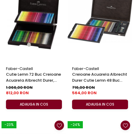
Clairefontaine
Lyra
Aristo
Elmers
Fara
Standardgraph
Panini
World Cup 2026
Faber-Castell
Faber-Castell
Cutie Lemn 72 Buc Creioane
Creioane Acuarela Albrecht
Papermate
Acuarela Albrecht Durer,
Durer Cutie Lemn 48 Buc
Pilot
Faber-Castell
Faber-Castell
1.066,00 RON
716,00 RON
812,00 RON
564,00 RON
Precision
ADAUGA IN COS
ADAUGA IN COS
-23%
-24%