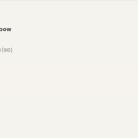
mbow
 (910)