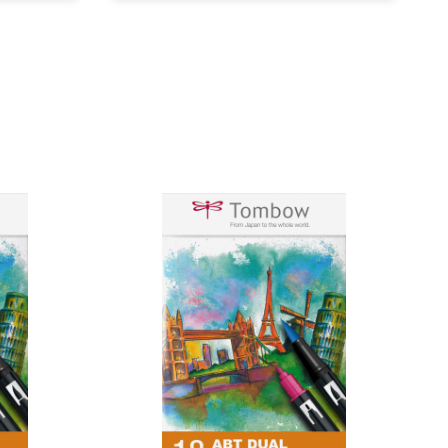
ne sa devii. Iti ofera instrumentele ca sa descoperi
NO