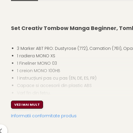
Set Creativ Tombow Manga Beginner, To
3 Marker ABT PRO: Dustyrose (772), Carnation (761), Opal
1 radiera MONO XS
1 Fineliner MONO 03
1 creion MONO 100HB
1 instrucțiuni pas cu pas (EN, DE, ES, FR)
Capace si accesorii din plastic ABS
Varf fin din fetru.
Corp din plastic ABS
VEZI MAI MULT
Primele linii ale unei lumi desenate
Informatii conformitate produs
Tombow – traditie japoneza, limbaj global