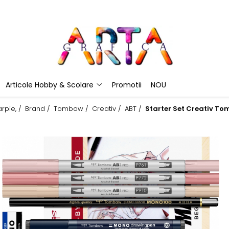
Articole Hobby & Scolare
Promotii
NOU
rpie, /
Brand /
Tombow /
Creativ /
ABT /
Starter Set Creativ 