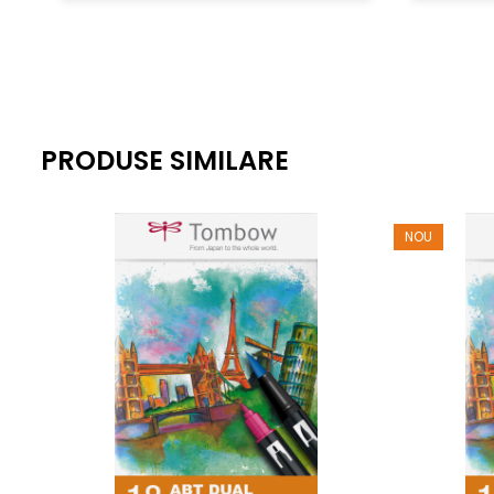
Fiecare artist manga a inceput cu o linie nesigura, o sch
singur. Cu Tombow, manga nu este un vis indepartat. Este
PRODUSE SIMILARE
NOU