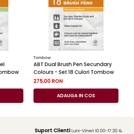
Tombow
T
el
ABT Dual Brush Pen Secundary
A
i Tombow
Colours - Set 18 Culori Tombow
S
275,00 RON
1
ADAUGA IN COS
Suport Clienti
Luni-Vineri 10.00-17.30 &