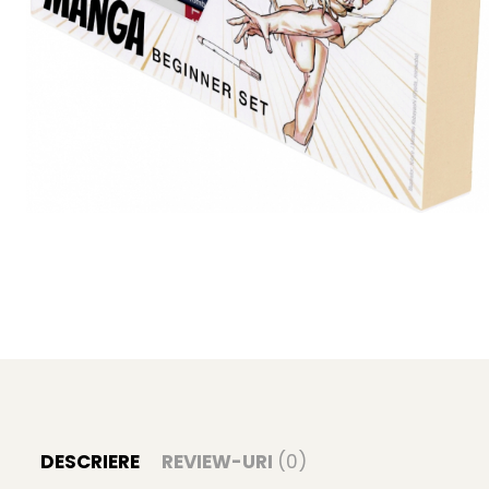
Clairefontaine
Lyra
Aristo
Elmers
Fara
Standardgraph
Panini
World Cup 2026
Papermate
Pilot
Precision
DESCRIERE
REVIEW-URI
(0)