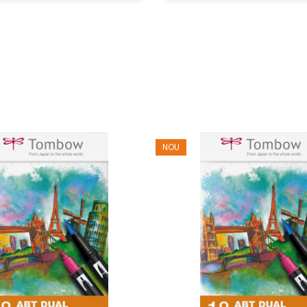
ita, o pagina alba. Setul Tombow Manga Beginner nu iti spune ci
 un inceput posibil.
NOU