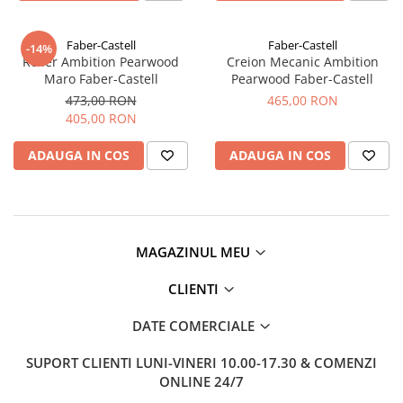
EberhardFaber
Radiere
Graf von Faber-Castell
Corectoare, Lipici
Faber-Castell
Faber-Castell
-14%
Molotow
Roller Ambition Pearwood
Creion Mecanic Ambition
Caiete si Blocuri desen
Maro Faber-Castell
Pearwood Faber-Castell
Pelikan
Penare si Rucsaci
473,00 RON
465,00 RON
Rotring
405,00 RON
Markere Machiaj
Herlitz
Rigle echere
ADAUGA IN COS
ADAUGA IN COS
Kreul
Leuchtturm1917
Penac
Consumabile
MAGAZINUL MEU
Schneider
CLIENTI
Sharpie
DATE COMERCIALE
Mont Marte
Oxford
SUPORT CLIENTI
LUNI-VINERI 10.00-17.30 & COMENZI
ONLINE 24/7
M+R