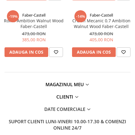
EberhardFaber
Radiere
Graf von Faber-Castell
Corectoare, Lipici
Faber-Castell
Faber-Castell
-19%
-14%
Molotow
Roller Ambition Walnut Wood
Creion Mecanic 0.7 Ambition
Caiete si Blocuri desen
Faber-Castell
Walnut Wood Faber-Castell
Pelikan
Penare si Rucsaci
473,00 RON
473,00 RON
Rotring
385,00 RON
405,00 RON
Markere Machiaj
Herlitz
Rigle echere
ADAUGA IN COS
ADAUGA IN COS
Kreul
Leuchtturm1917
Penac
Consumabile
MAGAZINUL MEU
Schneider
CLIENTI
Sharpie
DATE COMERCIALE
Mont Marte
Oxford
SUPORT CLIENTI
LUNI-VINERI 10.00-17.30 & COMENZI
ONLINE 24/7
M+R