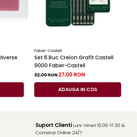
Faber-Castell
Fa
Diverse
Set 6 Buc Creion Grafit Castell
C
9000 Faber-Castell
Fa
Du
27,00 RON
3
32,00 RON
ADAUGA IN COS
Suport Clienti
Luni-Vineri 10.00-17.30 &
Comenzi Online 24/7