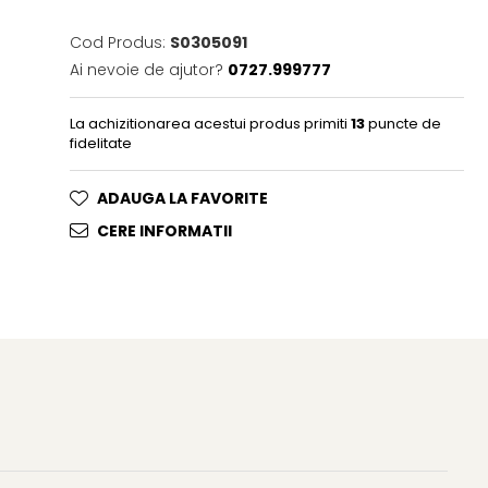
Cod Produs:
S0305091
Ai nevoie de ajutor?
0727.999777
La achizitionarea acestui produs primiti
13
puncte de
fidelitate
ADAUGA LA FAVORITE
CERE INFORMATII