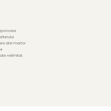
neporoase
arkerului
rea atei martor
te
ate nelimitat.