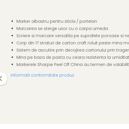
Clairefontaine
Lyra
Marker albastru pentru sticla / portelan
Aristo
Marcarea se sterge usor cu o carpa umeda
Elmers
Scriere si marcare versatila pe suprafete poroase si 
Fara
Corp din 17 straturi de carton craft roluit peste mina m
Standardgraph
Sistem de ascutire prin decojirea cartonului prin trage
Mina pe baza de pasta cu ceara rezistenta la umidita
Panini
Markerele Sharpie Peel Off China au termen de valabilit
World Cup 2026
Papermate
Informatii conformitate produs
Pilot
Precision