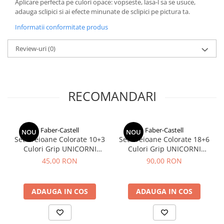
Aplicare perfecta pe culori opace: vopseste, lasa-l sa se usuce,
adauga sclipici si ai efecte minunate de sclipici pe pictura ta.
Informatii conformitate produs
Review-uri
(0)
RECOMANDARI
Faber-Castell
Faber-Castell
NOU
NOU
Set Creioane Colorate 10+3
Set Creioane Colorate 18+6
Culori Grip UNICORNI
Culori Grip UNICORNI
Faber-Castell
Faber-Castell
45,00 RON
90,00 RON
ADAUGA IN COS
ADAUGA IN COS