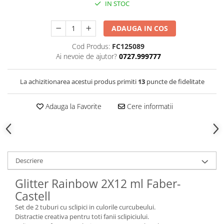
IN STOC
Clairefontaine
Lyra
ADAUGA IN COS
Aristo
Cod Produs:
FC125089
Elmers
Ai nevoie de ajutor?
0727.999777
Fara
La achizitionarea acestui produs primiti
13
puncte de fidelitate
Standardgraph
Panini
Adauga la Favorite
Cere informatii
World Cup 2026
Papermate
Pilot
Precision
Descriere
Glitter Rainbow 2X12 ml Faber-
Castell
Set de 2 tuburi cu sclipici in culorile curcubeului.
Distractie creativa pentru toti fanii sclipiciului.