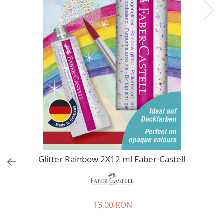
EberhardFaber
Radiere
Graf von Faber-Castell
Corectoare, Lipici
Molotow
Caiete si Blocuri desen
Pelikan
Penare si Rucsaci
Rotring
Markere Machiaj
Herlitz
Rigle echere
Kreul
Leuchtturm1917
Penac
Consumabile
Schneider
Glitter Rainbow 2X12 ml Faber-Castell
Sharpie
Mont Marte
Oxford
13,00 RON
M+R